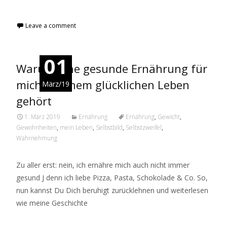
Read More...
Leave a comment
01
Warum eine gesunde Ernährung für
mich zu einem glücklichen Leben
März/19
gehört
1. März 2019
Ernährung
Ernährung
,
Gewicht
,
Gewohnheiten
,
mein Leben
,
Selbstbild
,
Selbstzweifel
,
Wahrnehmung
Zu aller erst: nein, ich ernähre mich auch nicht immer
gesund J denn ich liebe Pizza, Pasta, Schokolade & Co. So,
nun kannst Du Dich beruhigt zurücklehnen und weiterlesen
wie meine Geschichte