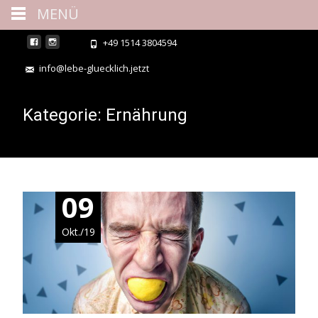
MENÜ
+49 1514 3804594
info@lebe-gluecklich.jetzt
Kategorie:
Ernährung
09
Okt./19