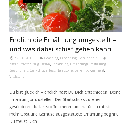
Endlich die Ernährung umgestellt –
und was dabei schief gehen kann
29. Juli 2019
Coaching
,
Ernährung
,
Gesundheit
basenüberschüssig; Basen
,
Ernährung
,
Ernährungsumstellung
,
Gesundheit
,
Gewichtsverlust
,
Nährstoffe
,
Selfempowerment
,
Vitalstoffe
Du bist glücklich – endlich hast Du Dich entschieden, Deine
Ernährung umzustellen! Der Startschuss zu einer
gesünderen, ballaststoffreicheren und natürlich mit viel
mehr Obst und Gemüse ausgestattete Ernährung beginnt!
Du freust Dich